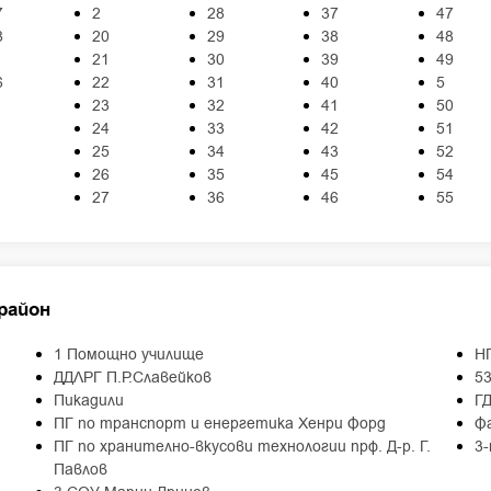
7
2
28
37
47
8
20
29
38
48
21
30
39
49
6
22
31
40
5
23
32
41
50
24
33
42
51
25
34
43
52
26
35
45
54
27
36
46
55
район
1 Помощно училище
Н
ДДЛРГ П.Р.Славейков
53
Пикадили
Г
ПГ по транспорт и енергетика Хенри Форд
Ф
ПГ по хранително-вкусови технологии прф. Д-р. Г.
3
Павлов