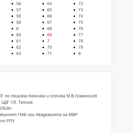
56
64
72
57
65
73
58
66
74
59
67
75
6
68
76
60
69
77
61
7
78
62
70
79
63
71
8
ПГ по пецизна техника и оптика М.В.Ломоносов
 ЦДГ Св. Троица
ДПБЗН
акултет ПАБ при Академията на МВР
-то РПУ