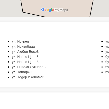
ул. Искрец
ул
ул. Коньовица
ул
ул. Любен Весов
ул
ул. Найчо Цанов
бу
ул. Найчо Цанов
б
ул. Никола Сукнаров
б
ул. Татарли
бу
ул. Тодор Икономов