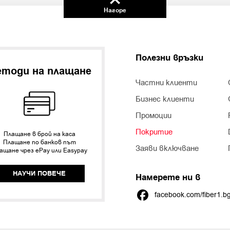
Нагоре
Полезни връзки
тоди на плащане
Частни клиенти
Бизнес клиенти
Промоции
Покритие
Плащане в брой на каса
Плащане по банков път
Заяви включване
ащане чрез ePay или Easypay
НАУЧИ ПОВЕЧЕ
Намерете ни в
facebook.com/fiber1.b