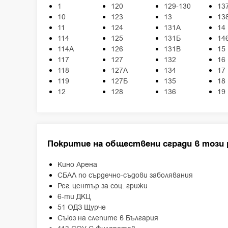
1
120
129-130
13
10
123
13
13
11
124
131А
14
114
125
131Б
14
114А
126
131В
15
117
127
132
16
118
127А
134
17
119
127Б
135
18
12
128
136
19
Покритие на обществени сгради в този 
Кино Арена
СБАЛ по сърдечно-съдови заболявания
Рег. център за соц. грижи
6-ти ДКЦ
51 ОДЗ Щурче
Съюз на слепите в България