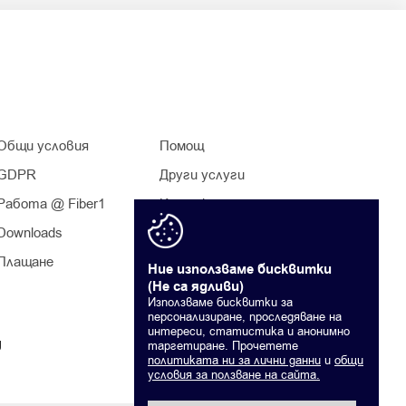
Общи условия
Помощ
GDPR
Други услуги
Работа @ Fiber1
Контакти
Downloads
Плащане
Ние използваме бисквитки
(Не са ядливи)
Използваме бисквитки за
персонализиране, проследяване на
интереси, статистика и анонимно
g
таргетиране. Прочетете
политиката ни за лични данни
и
общи
условия за ползване на сайта.