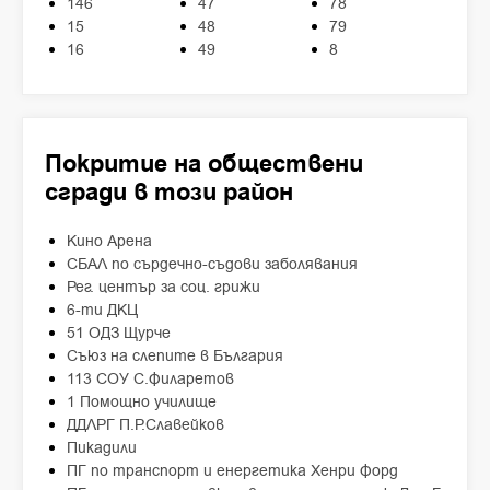
146
47
78
15
48
79
16
49
8
Покритие на обществени
сгради в този район
Кино Арена
СБАЛ по сърдечно-съдови заболявания
Рег. център за соц. грижи
6-ти ДКЦ
51 ОДЗ Щурче
Съюз на слепите в България
113 СОУ С.Филаретов
1 Помощно училище
ДДЛРГ П.Р.Славейков
Пикадили
ПГ по транспорт и енергетика Хенри Форд