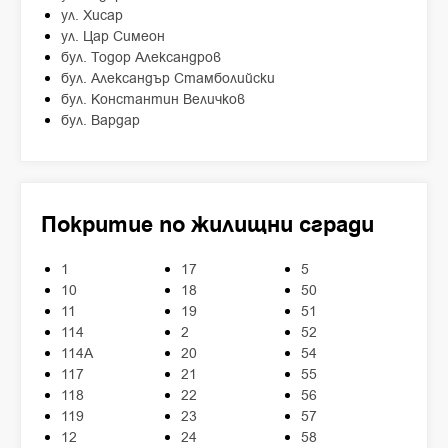
ул. Хисар
ул. Цар Симеон
бул. Тодор Александров
бул. Александър Стамболийски
бул. Константин Величков
бул. Вардар
Покритие по жилищни сгради
1
17
5
10
18
50
11
19
51
114
2
52
114А
20
54
117
21
55
118
22
56
119
23
57
12
24
58