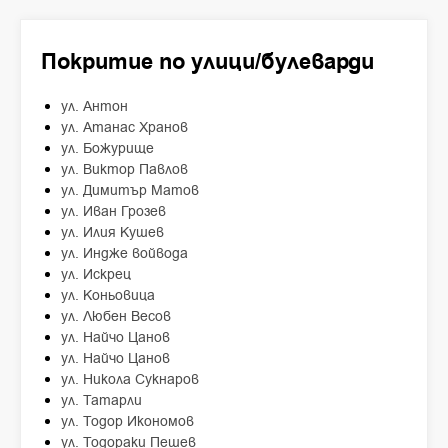
Покритие по улици/булеварди
ул. Антон
ул. Атанас Хранов
ул. Божурище
ул. Виктор Павлов
ул. Димитър Матов
ул. Иван Грозев
ул. Илия Кушев
ул. Индже войвода
ул. Искрец
ул. Коньовица
ул. Любен Весов
ул. Найчо Цанов
ул. Найчо Цанов
ул. Никола Сукнаров
ул. Татарли
ул. Тодор Икономов
ул. Тодораки Пешев