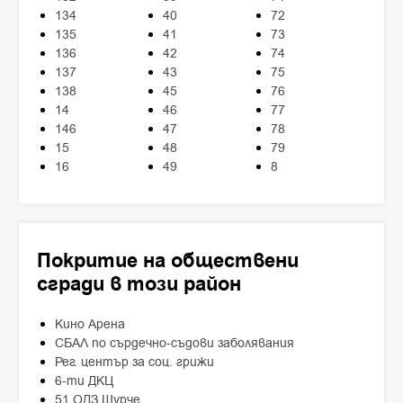
134
40
72
135
41
73
136
42
74
137
43
75
138
45
76
14
46
77
146
47
78
15
48
79
16
49
8
Покритие на обществени
сгради в този район
Кино Арена
СБАЛ по сърдечно-съдови заболявания
Рег. център за соц. грижи
6-ти ДКЦ
51 ОДЗ Щурче