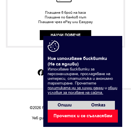
Плащане в брой на каса
Плащане по банков път
Плащане чрез ePay или Easypay
НАУЧИ ПОВЕЧЕ
Ние използваме бисквитки
Намерете ни в
(Не са ядливи)
Използваме бисквитки за
facebook.com/fiber1.bg
персонализиране, проследяване на
интереси, статистика и анонимно
таргетиране. Прочетете
политиката ни за лични данни
и
общи
условия за ползване на сайта.
Опции
Отказ
©2026 fiber1.bg. Всички права запазени!
Прочетох и се съгласявам
Уеб дизайн и разработка