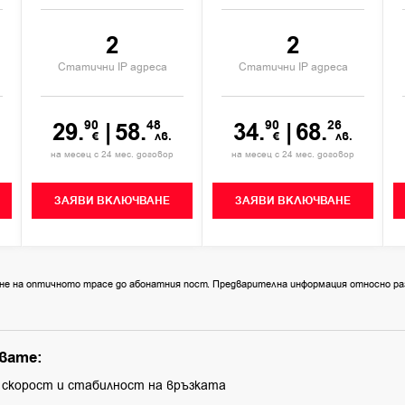
2
2
Статични IP адреса
Статични IP адреса
29.
90
|
58.
48
34.
90
|
68.
26
€
лв.
€
лв.
на месец с 24 мес. договор
на месец с 24 мес. договор
ЗАЯВИ ВКЛЮЧВАНЕ
ЗАЯВИ ВКЛЮЧВАНЕ
дане на оптичното трасе до абонатния пост. Предварителна информация относно ра
вате:
 скорост и стабилност на връзката