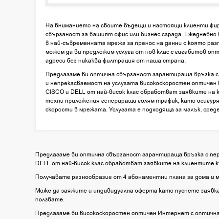
На вниманието на своите бъдещи и настоящи клиенти фи
свързаност за вашият офис или бизнес сграда. Ежедневн
в най-съвременната мрежа за пренос на данни с която раз
можем да ви предложим услуга от нов клас с гигабитов оп
адреси без никаква филтрация от наша страна.
Предлагаме ви оптична свързаност гарантираща връзка с
и непрекасваемост на услугата високоскоростен оптичен
CISCO и DELL от най-висок клас обработват заявките на
техни приложения генериращи голям трафик, като осигур
скорости в мрежата. Услугата е подходяща за малък, сред
Предлагаме ви оптична свързаност гарантираща връзка с пер
DELL от най-висок клас обработват заявките на клиентите 
Получавате разнообразие от 4 абонаментни плана за дома и м
Може да заяжите и индивидуална оферта като пуснете заявка 
ползвате.
Предлагаме ви високоскоростен оптичен Интернет с оптична 