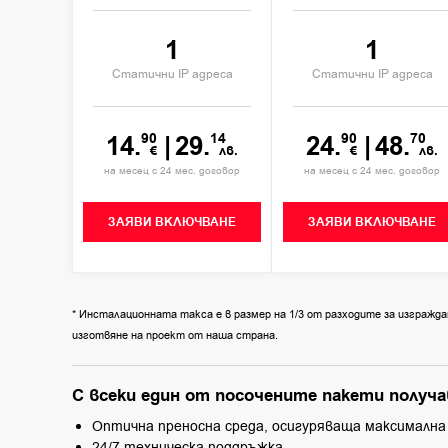
1
1
Статични IP адреса
Статични IP адреса
14.
90
|
29.
14
24.
90
|
48.
70
€
лв.
€
лв.
на месец с 24 мес. договор
на месец с 24 мес. договор
ЗАЯВИ ВКЛЮЧВАНЕ
ЗАЯВИ ВКЛЮЧВАНЕ
* Инсталационната такса е в размер на 1/3 от разходите за изграж
изготвяне на проект от наша страна.
С всеки един от посочените пакети получа
Оптична преносна среда, осигуряваща максимална
24/7 техническа поддръжка