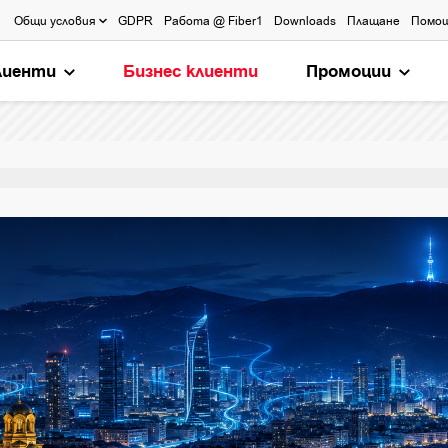
Общи условия
GDPR
Работа @ Fiber1
Downloads
Плащане
Помо
лиенти
Бизнес клиенти
Промоции