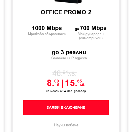
OFFICE PROMO 2
1000 Mbps
700 Mbps
Мрежова свързаност
Международен
(симетричен)
до 3 реални
Статични IP адреса
46.
94
лв.
8.
|
15.
00
65
€
лв.
на месец с 24 мес. договор
ЗАЯВИ ВКЛЮЧВАНЕ
Научи повече