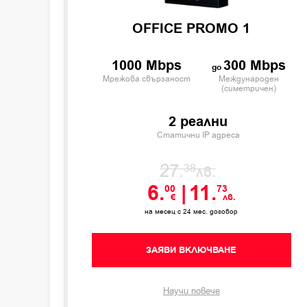
OFFICE PROMO 1
1000 Mbps
300 Mbps
Мрежова свързаност
Международен
(симетричен)
2 реални
Статични IP адреса
27.
38
лв.
6.
|
11.
00
73
€
лв.
на месец с 24 мес. договор
ЗАЯВИ ВКЛЮЧВАНЕ
Научи повече