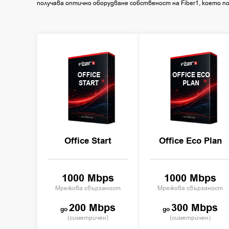
получава оптично оборудване собственост на Fiber1, което по
OFFICE
OFFICE ECO
START
PLAN
Office Start
Office Eco Plan
1000 Mbps
1000 Mbps
Мрежова свързаност
Мрежова свързаност
200 Mbps
300 Mbps
(симетричен)
(симетричен)