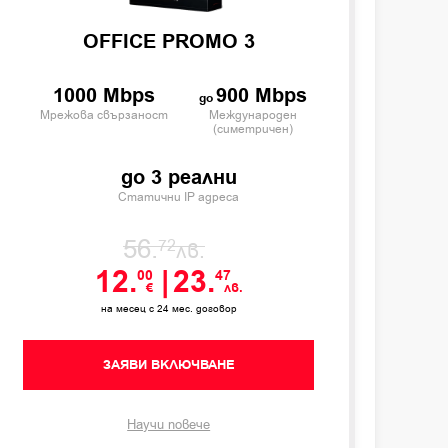
OFFICE PROMO 3
1000 Mbps
900 Mbps
Мрежова свързаност
Международен
(симетричен)
до 3 реални
Статични IP адреса
56.
72
лв.
12.
|
23.
00
47
€
лв.
на месец с 24 мес. договор
ЗАЯВИ ВКЛЮЧВАНЕ
Научи повече