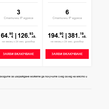
3
6
Статични IP адреса
Статични IP адреса
64.
90
|
126.
93
194.
90
|
381.
19
€
лв.
€
лв.
на месец с 24 мес. договор
на месец с 24 мес. договор
ЗАЯВИ ВКЛЮЧВАНЕ
ЗАЯВИ ВКЛЮЧВАНЕ
зходите за изграждане можете да получите след оглед на място и