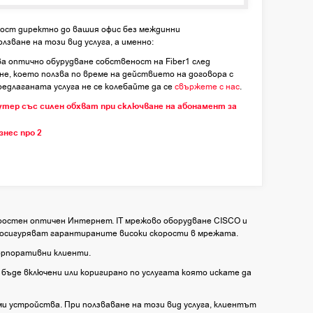
ност директно до вашия офис без междинни
лзване на този вид услуга, а именно:
а оптично обурудване собственост на Fiber1 след
не, което ползва по време на действието на договора с
редлаганата услуга не се колебайте да се
свържете с нас
.
знес про 2
ростен оптичен Интернет. IT мрежово оборудване CISCO и
 осигуряват гарантираните високи скорости в мрежата.
корпоративни клиенти.
бъде включени или коригирано по услугата която искате да
и устройства. При ползваване на този вид услуга, клиентът