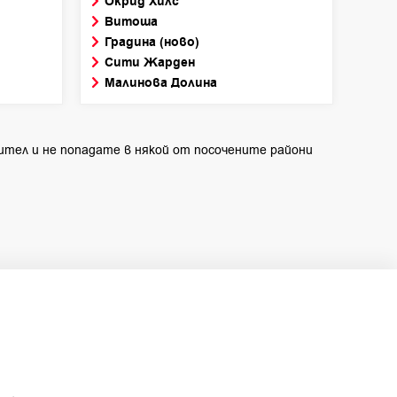
Окрид Хилс
Витоша
Градина (ново)
Сити Жарден
Малинова Долина
ител и не попадате в някой от посочените райони