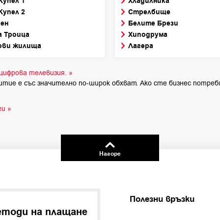
Купел 1
Хладилника
Купел 2
Стрелбище
ен
Белите Брези
 Троица
Хиподрума
ови жилища
Лагера
цифрова телевизия. »
итие е със значително по-широк обхват. Ако сте бизнес потреб
и »
Нагоре
Полезни връзки
тоди на плащане