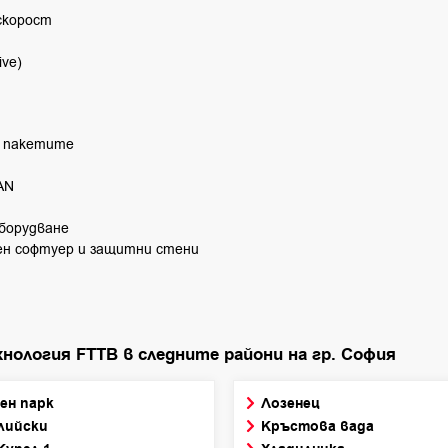
скорост
ive)
т пакетите
AN
борудване
ен софтуер и защитни стени
нология FTTB в следните райони на гр. София
ен парк
Лозенец
лийски
Кръстова вада