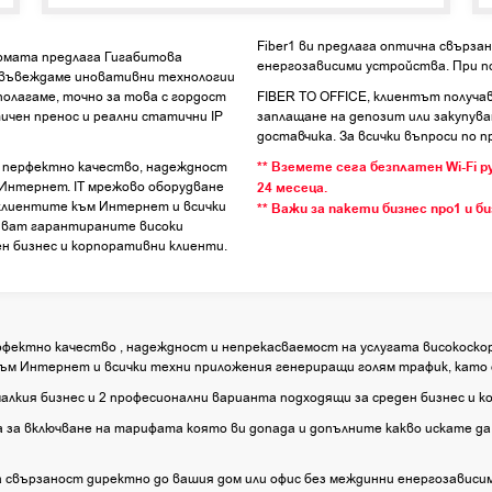
Fiber1 ви предлага оптична свърза
рмата предлага Гигабитова
енергозависими устройства. При по
о въвеждаме иновативни технологии
полагаме, точно за това с гордост
FIBER TO OFFICE, клиентът получав
тичен пренос и реални статични IP
заплащане на депозит или закупува
доставчика. За всички въпроси по п
 перфектно качество, надеждност
** Вземете сега безплатен Wi-Fi рутер със силен обхват при сключване на абонамент за
 Интернет. IT мрежово оборудване
24 месеца.
 клиентите към Интернет и всички
** Важи за пакети бизнес про1 и би
яват гарантираните високи
ен бизнес и корпоративни клиенти.
фектно качество , надеждност и непрекасваемост на услугата високоско
към Интернет и всички техни приложения генериращи голям трафик, като
алкия бизнес и 2 професионални варианта подходящи за среден бизнес и 
за включване на тарифата която ви допада и допълните какво искате да 
свързаност директно до вашия дом или офис без междинни енергозависим