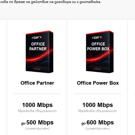
лзва по време на действие на договора си с доставчика.
OFFICE
OFFICE
PARTNER
POWER BOX
Office Partner
Office Power Box
1000 Mbps
1000 Mbps
Мрежова свързаност
Мрежова свързаност
500 Mbps
600 Mbps
(симетричен)
(симетричен)