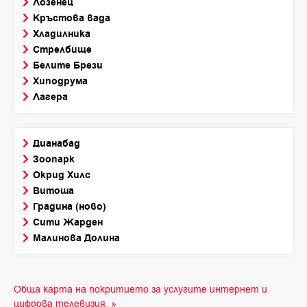
Лозенец
Кръстова вада
Хладилника
Стрелбище
Белите Брези
Хиподрума
Лагера
Дианабад
Зоопарк
Окрид Хилс
Витоша
Градина (ново)
Сити Жарден
Малинова Долина
Обща карта на покритието за услугите интернет и
цифрова телевизия. »