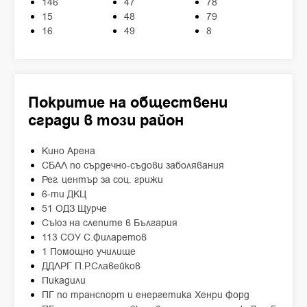
146
47
78
15
48
79
16
49
8
Покритие на обществени
сгради в този район
Кино Арена
СБАЛ по сърдечно-съдови заболявания
Рег. център за соц. грижи
6-ти ДКЦ
51 ОДЗ Щурче
Съюз на слепите в България
113 СОУ С.Филаретов
1 Помощно училище
ДДЛРГ П.Р.Славейков
Пикадили
ПГ по транспорт и енергетика Хенри Форд