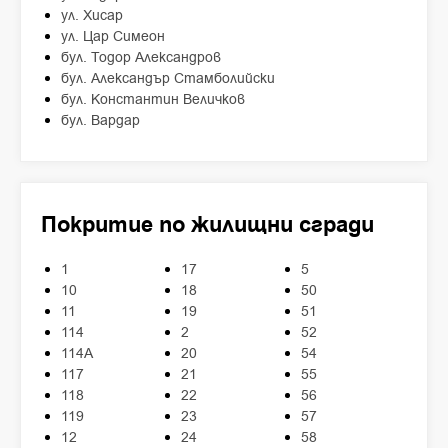
ул. Хисар
ул. Цар Симеон
бул. Тодор Александров
бул. Александър Стамболийски
бул. Константин Величков
бул. Вардар
Покритие по жилищни сгради
1
17
5
10
18
50
11
19
51
114
2
52
114А
20
54
117
21
55
118
22
56
119
23
57
12
24
58