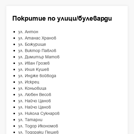
Покритие по улици/булеварди
ул. Антон
ул. Атанас Хранов
ул. Божурище
ул. Виктор Павлов
ул. Димитър Матов
ул. Иван Грозев
ул. Илия Кушев
ул. Индже войвода
ул. Искрец
ул. Коньовица
ул. Любен Весов
ул. Найчо Цанов
ул. Найчо Цанов
ул. Никола Сукнаров
ул. Татарли
ул. Тодор Икономов
ул. Тодораки Пешев