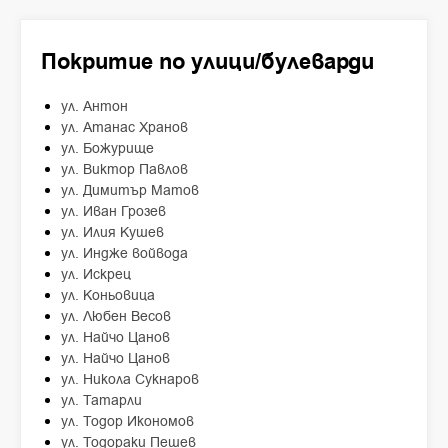
Покритие по улици/булеварди
ул. Антон
ул. Атанас Хранов
ул. Божурище
ул. Виктор Павлов
ул. Димитър Матов
ул. Иван Грозев
ул. Илия Кушев
ул. Индже войвода
ул. Искрец
ул. Коньовица
ул. Любен Весов
ул. Найчо Цанов
ул. Найчо Цанов
ул. Никола Сукнаров
ул. Татарли
ул. Тодор Икономов
ул. Тодораки Пешев