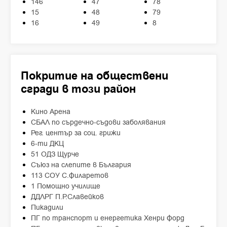
146
47
78
15
48
79
16
49
8
Покритие на обществени
сгради в този район
Кино Арена
СБАЛ по сърдечно-съдови заболявания
Рег. център за соц. грижи
6-ти ДКЦ
51 ОДЗ Щурче
Съюз на слепите в България
113 СОУ С.Филаретов
1 Помощно училище
ДДЛРГ П.Р.Славейков
Пикадили
ПГ по транспорт и енергетика Хенри Форд