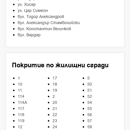
ул. Хисар
ул. Цар Симеон
бул. Тодор Александров
бул. Александър Стамболийски
бул. Константин Величков
бул. Вардар
Покритие по жилищни сгради
1
17
5
10
18
50
11
19
51
114
2
52
114А
20
54
117
21
55
118
22
56
119
23
57
12
24
58