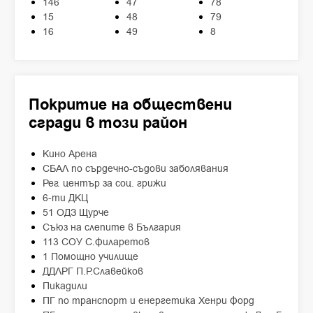
146
47
78
15
48
79
16
49
8
Покритие на обществени
сгради в този район
Кино Арена
СБАЛ по сърдечно-съдови заболявания
Рег. център за соц. грижи
6-ти ДКЦ
51 ОДЗ Щурче
Съюз на слепите в България
113 СОУ С.Филаретов
1 Помощно училище
ДДЛРГ П.Р.Славейков
Пикадили
ПГ по транспорт и енергетика Хенри Форд