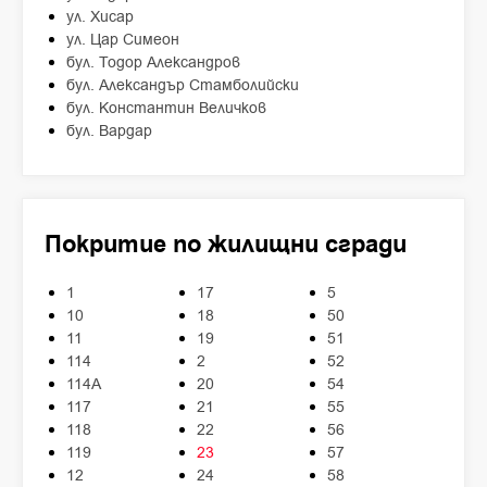
ул. Хисар
ул. Цар Симеон
бул. Тодор Александров
бул. Александър Стамболийски
бул. Константин Величков
бул. Вардар
Покритие по жилищни сгради
1
17
5
10
18
50
11
19
51
114
2
52
114А
20
54
117
21
55
118
22
56
119
23
57
12
24
58