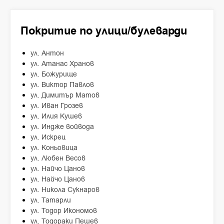
Покритие по улици/булеварди
ул. Антон
ул. Атанас Хранов
ул. Божурище
ул. Виктор Павлов
ул. Димитър Матов
ул. Иван Грозев
ул. Илия Кушев
ул. Индже войвода
ул. Искрец
ул. Коньовица
ул. Любен Весов
ул. Найчо Цанов
ул. Найчо Цанов
ул. Никола Сукнаров
ул. Татарли
ул. Тодор Икономов
ул. Тодораки Пешев