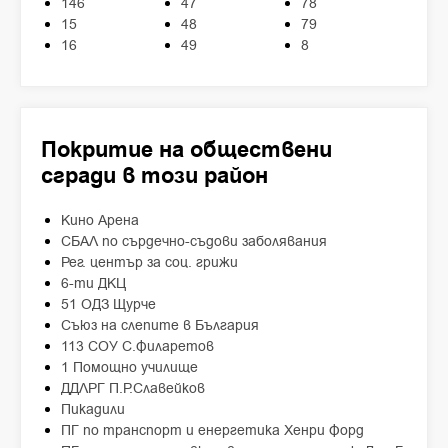
146
47
78
15
48
79
16
49
8
Покритие на обществени
сгради в този район
Кино Арена
СБАЛ по сърдечно-съдови заболявания
Рег. център за соц. грижи
6-ти ДКЦ
51 ОДЗ Щурче
Съюз на слепите в България
113 СОУ С.Филаретов
1 Помощно училище
ДДЛРГ П.Р.Славейков
Пикадили
ПГ по транспорт и енергетика Хенри Форд