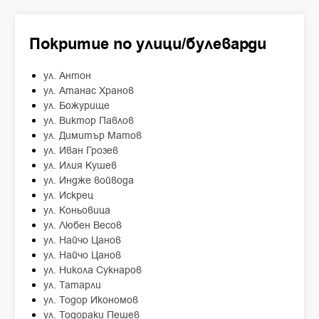
Покритие по улици/булеварди
ул. Антон
ул. Атанас Хранов
ул. Божурище
ул. Виктор Павлов
ул. Димитър Матов
ул. Иван Грозев
ул. Илия Кушев
ул. Индже войвода
ул. Искрец
ул. Коньовица
ул. Любен Весов
ул. Найчо Цанов
ул. Найчо Цанов
ул. Никола Сукнаров
ул. Татарли
ул. Тодор Икономов
ул. Тодораки Пешев