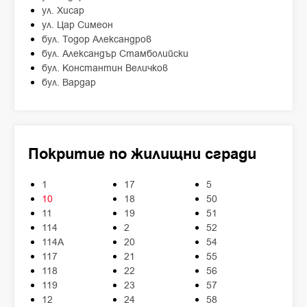
ул. Хисар
ул. Цар Симеон
бул. Тодор Александров
бул. Александър Стамболийски
бул. Константин Величков
бул. Вардар
Покритие по жилищни сгради
1
17
5
10
18
50
11
19
51
114
2
52
114А
20
54
117
21
55
118
22
56
119
23
57
12
24
58