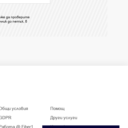
оже да проверите
ник до петък, в
Общи условия
Помощ
GDPR
Други услуги
Работа @ Fiber1
Контакти