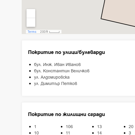
Покритие по улици/булеварди
бул. Инж. Иван Иванов
бул. Константин Величков
ул. Алдомировска
ул. Димитър Петков
Покритие по жилищни сгради
1
106
13
20
10
11
14
3