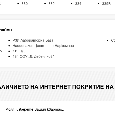
8
330
332
334
339Б
район
РЗИ Лабораторна База
С
Национален Център по Наркомани
о
119 ЦДГ
134 СОУ „Д. Дебелянов”
АЛИЧИЕТО НА ИНТЕРНЕТ ПОКРИТИЕ НА