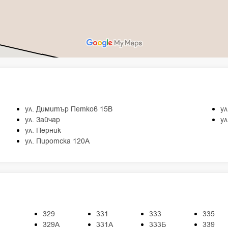
ул. Димитър Петков 15B
у
ул. Зайчар
ул
ул. Перник
ул. Пиротска 120A
329
331
333
335
329А
331А
333Б
339